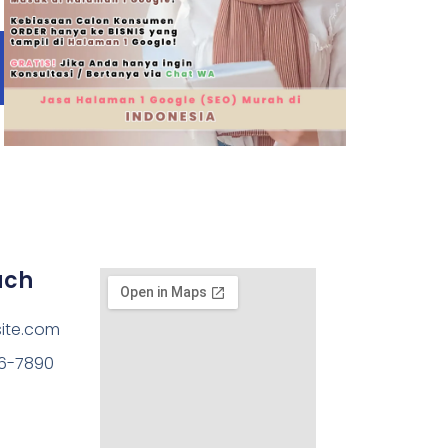
uch
ite.com
56-7890